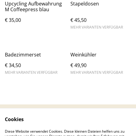
Upcycling Aufbewahrung
Stapeldosen
M Coffeepress blau
€ 35,00
€ 45,50
MEHR VARIANTEN VERFÜGBAR
Badezimmerset
Weinkühler
€ 34,50
€ 49,90
MEHR VARIANTEN VERFÜGBAR
MEHR VARIANTEN VERFÜGBAR
Cookies
Kontaktieren Sie uns
Rechtliche
Bestimmungen
Diese Website verwendet Cookies. Diese kleinen Dateien helfen uns zu
Datenschutzbestimm
Cookie-Richtlinie