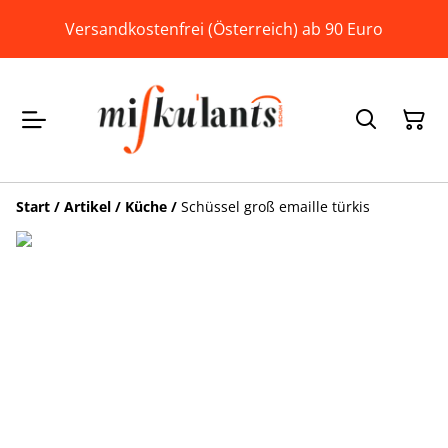
Versandkostenfrei (Österreich) ab 90 Euro
Start
/
Artikel
/
Küche
/
Schüssel groß emaille türkis