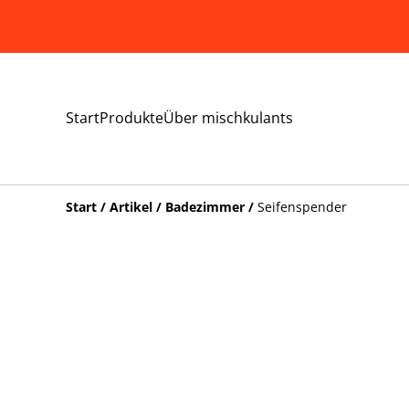
Start
Produkte
Über mischkulants
Start
/
Artikel
/
Badezimmer
/
Seifenspender