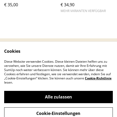
Retro
€ 35,00
€ 34,90
MEHR VARIANTEN VERFÜGBAR
Cookies
Kontaktieren Sie uns
Rechtliche
Bestimmungen
Diese Website verwendet Cookies. Diese kleinen Dateien helfen uns zu
Datenschutzbestimm
Cookie-Richtlinie
verstehen, wie Sie unsere Dienste nutzen, damit wir Ihre Erfahrung mit
ungen von SumUp
SumUp noch weiter verbessern können. Sie können mehr über diese
Cookies erfahren und festlegen, wie sie verwendet werden, indem Sie auf
„Cookie-Einstellungen“ klicken. Sie können auch unsere
Cookie-Richtlinie
lesen.
Alle zulassen
©
2026
mischku‘lants
Cookie-Einstellungen
powered by