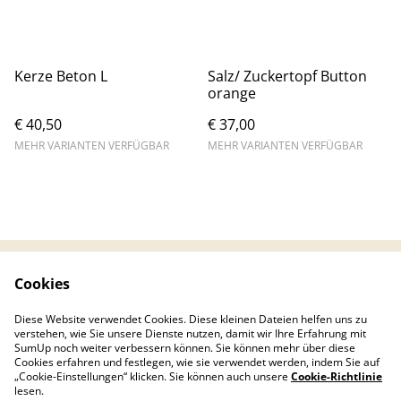
Kerze Beton L
Salz/ Zuckertopf Button
orange
€ 40,50
€ 37,00
MEHR VARIANTEN VERFÜGBAR
MEHR VARIANTEN VERFÜGBAR
Cookies
Kontaktieren Sie uns
Rechtliche
Bestimmungen
Diese Website verwendet Cookies. Diese kleinen Dateien helfen uns zu
Datenschutzbestimm
Cookie-Richtlinie
verstehen, wie Sie unsere Dienste nutzen, damit wir Ihre Erfahrung mit
ungen von SumUp
SumUp noch weiter verbessern können. Sie können mehr über diese
Cookies erfahren und festlegen, wie sie verwendet werden, indem Sie auf
„Cookie-Einstellungen“ klicken. Sie können auch unsere
Cookie-Richtlinie
lesen.